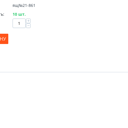
ящ№21-861
ь:
10 шт.
+
−
ИНУ