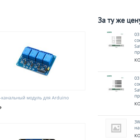
За ту же цен
03
со
Sa
пр
КО
03
со
Sa
пр
4-канальный модуль для Arduino
КО
₽
3W
на
КО