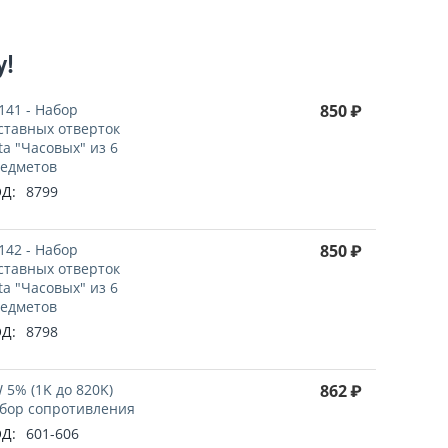
у!
141 - Набор
850
₽
ставных отверток
ta "Часовыx" из 6
едметов
Д:
8799
142 - Набор
850
₽
ставных отверток
ta "Часовыx" из 6
едметов
Д:
8798
 5% (1K до 820K)
862
₽
бор сопротивления
Д:
601-606