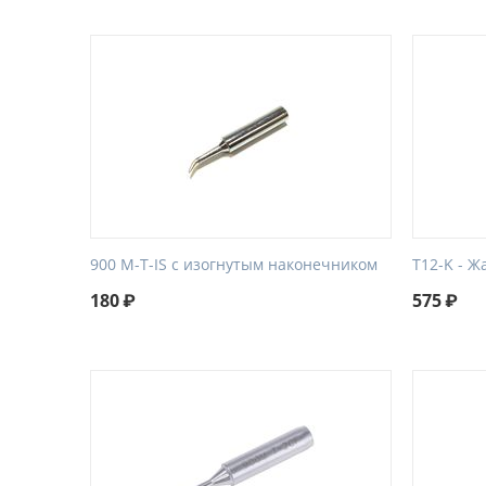
900 M-T-IS с изогнутым наконечником
T12-K - Ж
180
₽
575
₽