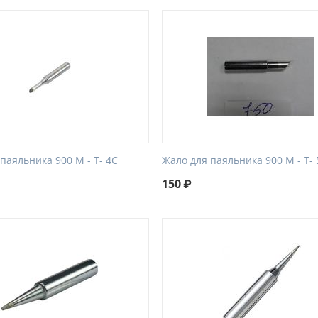
паяльника 900 М - Т- 4С
Жало для паяльника 900 М - Т- 
150
₽