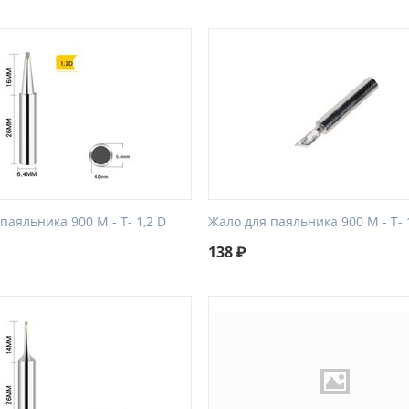
паяльника 900 М - Т- 1,2 D
Жало для паяльника 900 М - Т- 
138
₽