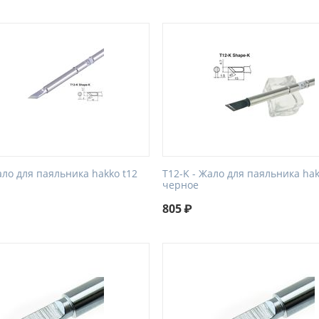
ало для паяльника hakko t12
T12-K - Жало для паяльника hak
черное
805
₽