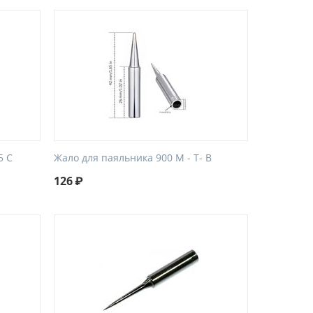
5 C
Жало для паяльника 900 М - Т- B
126
₽