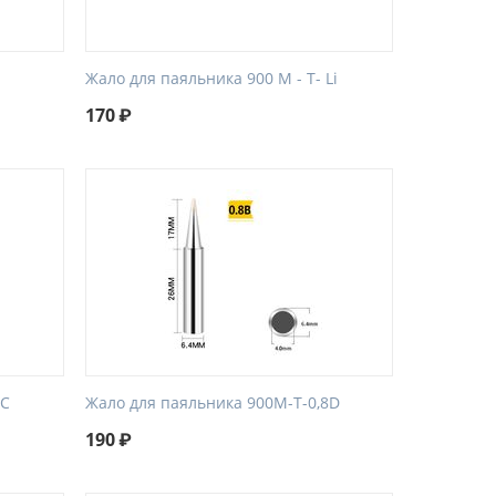
i
Жало для паяльника 900 М - Т- Li
170
₽
5C
Жало для паяльника 900M-T-0,8D
190
₽