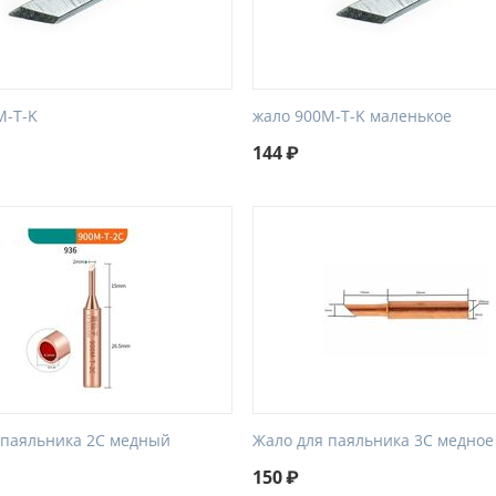
M-T-K
жало 900M-T-K маленькое
144
₽
 паяльника 2C медный
Жало для паяльника 3C медное
150
₽