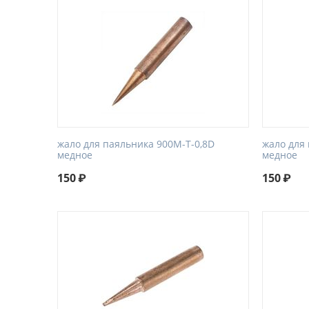
жало для паяльника 900M-T-0,8D
жало для 
медное
медное
150
₽
150
₽