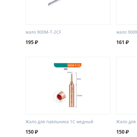
жало 900M-T-2CF
жало 900
195
₽
161
₽
Жало для паяльника 1C медный
Жало для
150
₽
150
₽