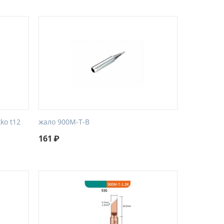
ko t12
жало 900M-T-B
161
₽