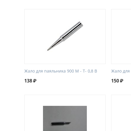
Жало для паяльника 900 М - Т- 0,8 B
Жало для 
138
₽
150
₽