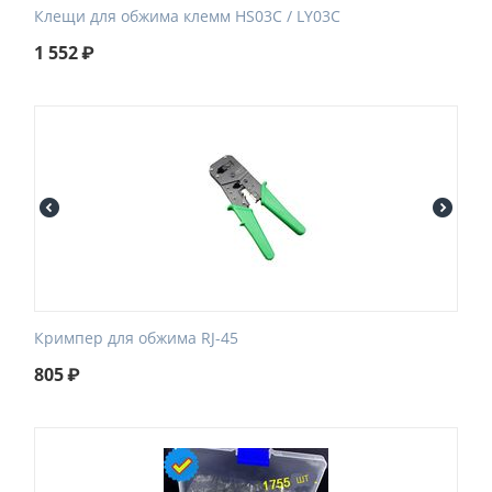
Клещи для обжима клемм HS03C / LY03C
1 552
₽
Кримпер для обжима RJ-45
805
₽