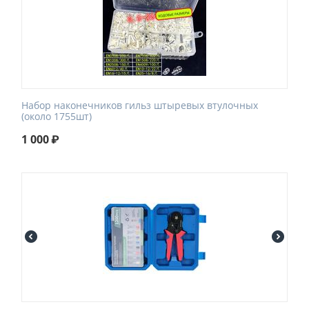
Набор наконечников гильз штыревых втулочных
(около 1755шт)
1 000
₽