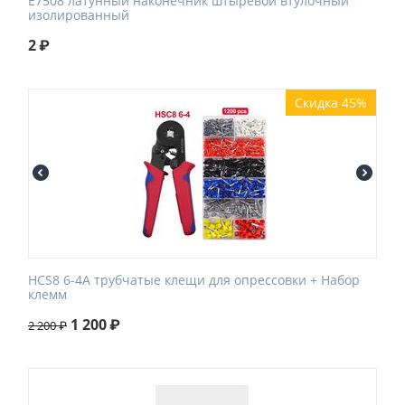
E7508 латунный наконечник штыревой втулочный
изолированный
2
₽
Скидка 45%
HCS8 6-4A трубчатые клещи для опрессовки + Набор
клемм
1 200
₽
2 200
₽