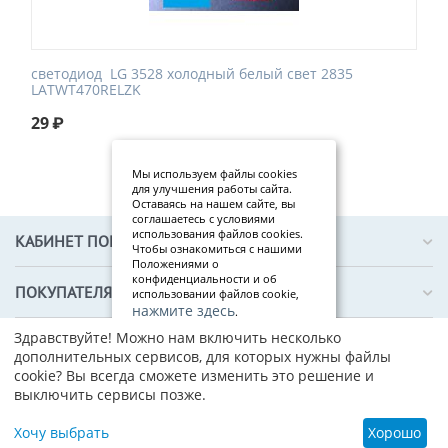
светодиод LG 3528 холодный белый свет 2835
LATWT470RELZK
29
₽
Мы используем файлы cookies
для улучшения работы сайта.
Оставаясь на нашем сайте, вы
соглашаетесь с условиями
использования файлов cookies.
КАБИНЕТ ПОКУПАТЕЛЯ
Чтобы ознакомиться с нашими
Положениями о
конфиденциальности и об
ПОКУПАТЕЛЯМ
использовании файлов cookie,
нажмите здесь
.
Здравствуйте! Можно нам включить несколько
Я
О КОМПАНИИ
дополнительных сервисов, для которых нужны файлы
со
cookie? Вы всегда сможете изменить это решение и
гл
выключить сервисы позже.
ас
ен
© 2019–2026 ТЕХПРОФИ — интернет-магазин электронных
Хочу выбрать
Хорошо