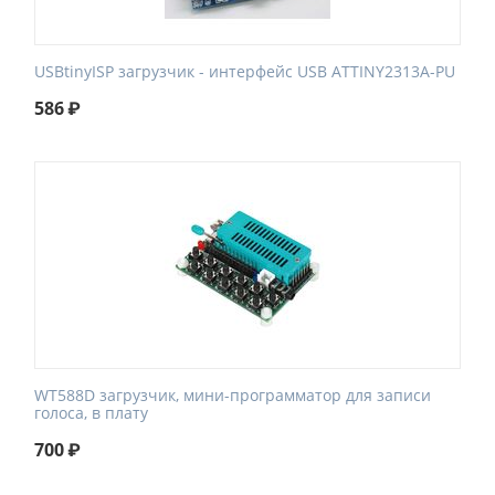
USBtinyISP загрузчик - интерфейс USB ATTINY2313A-PU
586
₽
WT588D загрузчик, мини-программатор для записи
голоса, в плату
700
₽