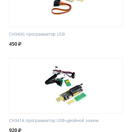
CH340G программатор USB
450
₽
CH341A программатор USB+двойной зажим
920
₽