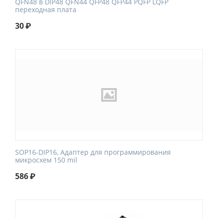
QFN48 в DIP48 QFN44 QFP48 QFP44 PQFP LQFP
переходная плата
30
₽
SOP16-DIP16, Адаптер для программирования
микросхем 150 mil
586
₽