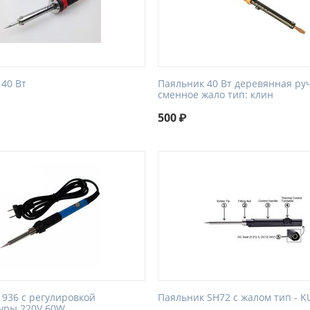
40 Вт
Паяльник 40 Вт деревянная руч
сменное жало тип: клин
500
₽
 936 с регулировкой
Паяльник SH72 с жалом тип - K
уры 220V 60W