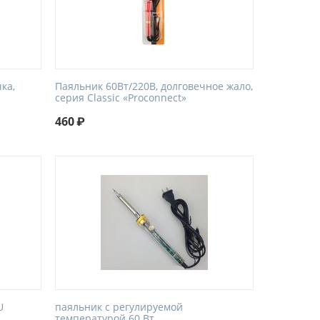
ка,
Паяльник 60Вт/220В, долговечное жало,
серия Classic «Proconnect»
460
₽
U
паяльник с регулируемой
температурой 60 Вт