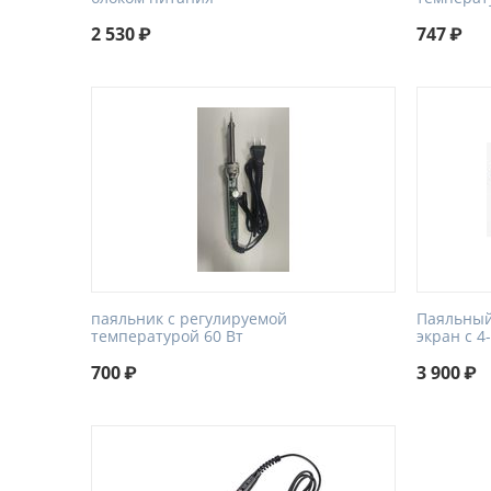
2 530
₽
747
₽
паяльник с регулируемой
Паяльный
температурой 60 Вт
экран с 4
700
₽
3 900
₽