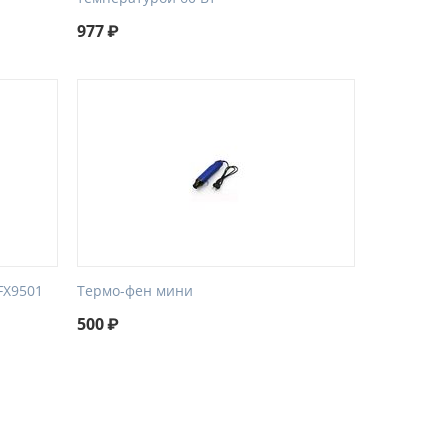
977
₽
FX9501
Термо-фен мини
500
₽