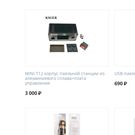
MINI T12 корпус паяльной станции из
USB-паял
алюминиевого сплава+плата
управления
690
₽
3 000
₽