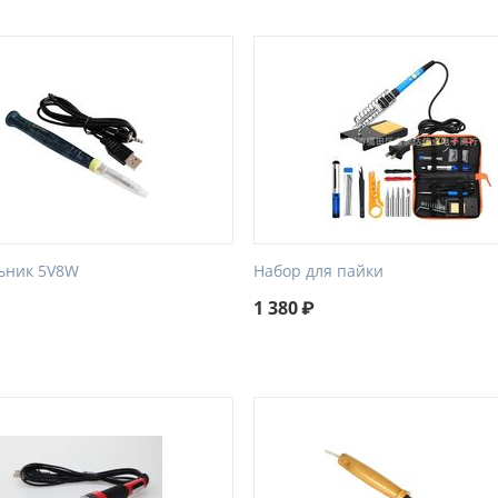
ьник 5V8W
Набор для пайки
1 380
₽