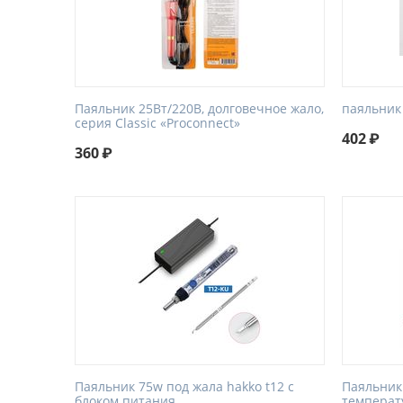
Паяльник 25Вт/220В, долговечное жало,
паяльник 
серия Classic «Proconnect»
402
₽
360
₽
Паяльник 75w под жала hakko t12 с
Паяльник
блоком питания
температ