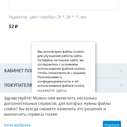
Радиатор, цвет серебро 28 * 28 * 11 мм
52
₽
Мы используем файлы cookies
для улучшения работы сайта.
Оставаясь на нашем сайте, вы
соглашаетесь с условиями
использования файлов cookies.
КАБИНЕТ ПОКУПАТЕЛЯ
Чтобы ознакомиться с нашими
Положениями о
конфиденциальности и об
ПОКУПАТЕЛЯМ
использовании файлов cookie,
нажмите здесь
.
Здравствуйте! Можно нам включить несколько
Я
О КОМПАНИИ
дополнительных сервисов, для которых нужны файлы
со
cookie? Вы всегда сможете изменить это решение и
гл
выключить сервисы позже.
ас
ен
© 2019–2026 ТЕХПРОФИ — интернет-магазин электронных
Хочу выбрать
Хорошо