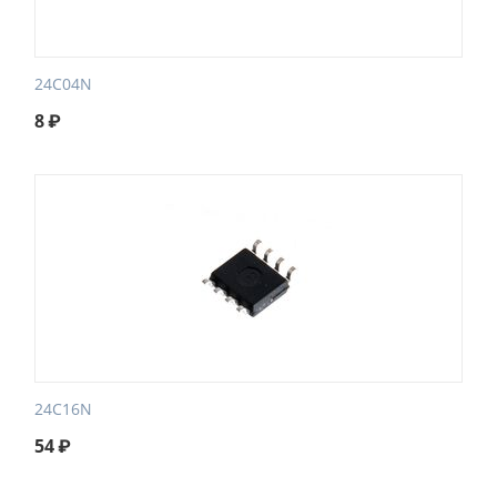
24C04N
8
₽
24C16N
54
₽