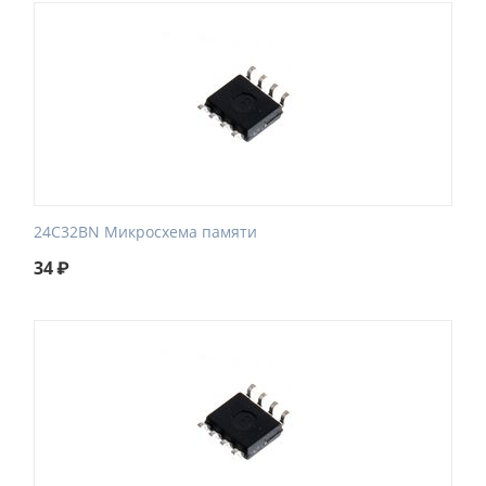
24C32BN Микросхема памяти
34
₽