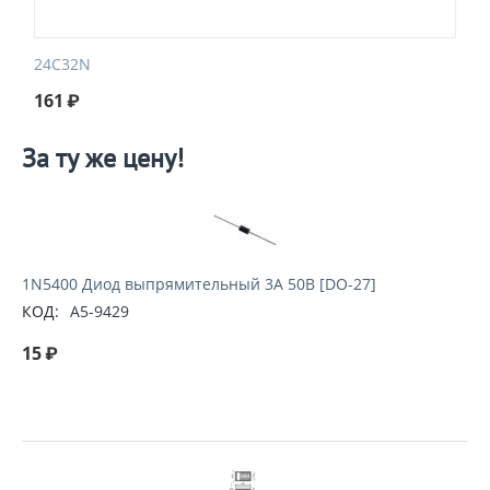
24C32N
161
₽
За ту же цену!
1N5400 Диод выпрямительный 3А 50В [DO-27]
КОД:
A5-9429
15
₽