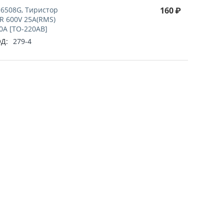
6508G, Тиристор
160
₽
R 600V 25A(RMS)
0A [TO-220AB]
Д:
279-4