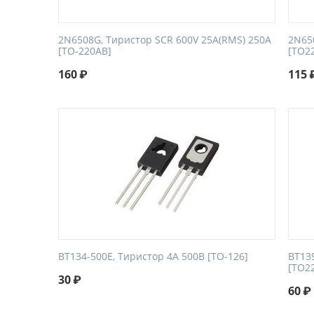
2N6508G, Тиристор SCR 600V 25A(RMS) 250A
2N65
[TO-220AB]
[TO2
160
₽
115
BT134-500E, Тиристор 4А 500В [TO-126]
BT13
[TO2
30
₽
60
₽