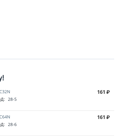
у!
C32N
161
₽
Д:
28-5
C64N
161
₽
Д:
28-6