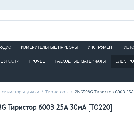
АУДИО
ИЗМЕРИТЕЛЬНЫЕ ПРИБОРЫ
ИНСТРУМЕНТ
ИСТ
ЛЕЗНОСТИ
ПРОЧЕЕ
РАСХОДНЫЕ МАТЕРИАЛЫ
ЭЛЕКТР
 симисторы, диаки
/
Тиристоры
/
2N6508G Тиристор 600В 25А
G Тиристор 600В 25А 30мА [TO220]