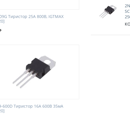
2N
SC
09G Тиристор 25A 800В, IGTMAX
25
20]
КО
₽
9-600D Тиристор 16А 600В 35мА
20]