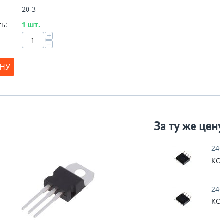
20-3
ь:
1 шт.
+
−
ИНУ
За ту же цен
24
КО
24
КО