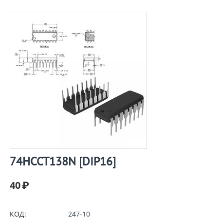
74HCCT138N [DIP16]
40
₽
КОД:
247-10