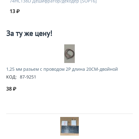
74HC138D Дешифратор/декодер [SOP16]
13
₽
За ту же цену!
1,25 мм разьем с проводом 2P длина 20CM-двойной
КОД:
87-9251
38
₽