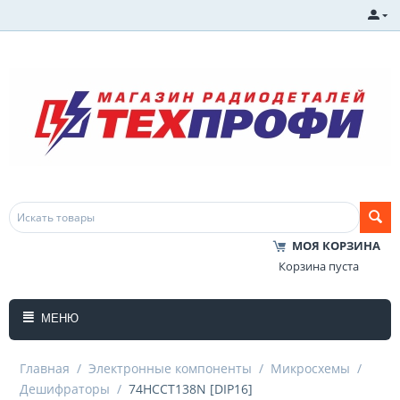
МОЯ КОРЗИНА
Корзина пуста
МЕНЮ
Главная
/
Электронные компоненты
/
Микросхемы
/
Дешифраторы
/
74HCCT138N [DIP16]