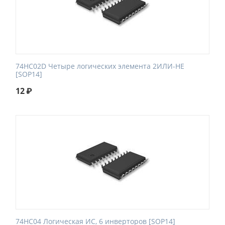
74HC02D Четыре логических элемента 2ИЛИ-НЕ
[SOP14]
12
₽
74HC04 Логическая ИС, 6 инверторов [SOP14]