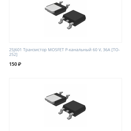
2SJ601 Транзистор MOSFET P-канальный 60 V, 36A [TO-
252]
150
₽