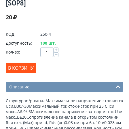
[SOP8]
20
₽
КОД:
250-4
Доступность:
100 шт.
+
Кол-во:
−
В КОРЗИНУ
Описание
Структураn/p-каналМаксимальное напряжение сток-исток
Uси,В30/-30Максимальный ток сток-исток при 25 С Iси
макс..А6.9/-6Максимальное напряжение затвор-исток Uзи
макс.,В±20Сопротивление канала в открытом состоянии
Rси вкл. (Max) при Id, Rds (on)0.03 ом при 6a, 10в/0.028 ом
при-6.5a, -10вМаксимальная рассеиваемая мощность Pси