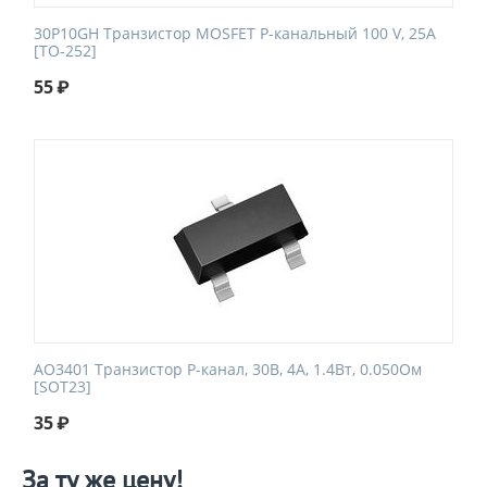
30P10GH Транзистор MOSFET P-канальный 100 V, 25A
[TO-252]
55
₽
AO3401 Транзистор P-канал, 30В, 4А, 1.4Вт, 0.050Ом
[SOT23]
35
₽
За ту же цену!