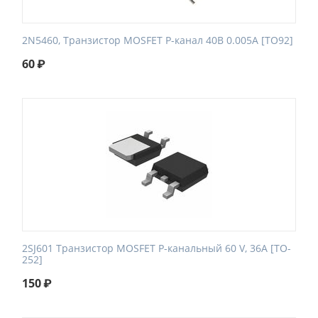
2N5460, Транзистор MOSFET P-канал 40В 0.005А [TO92]
60
₽
2SJ601 Транзистор MOSFET P-канальный 60 V, 36A [TO-
252]
150
₽