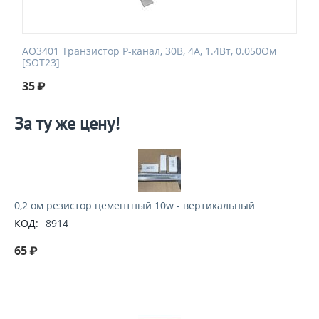
AO3401 Транзистор P-канал, 30В, 4А, 1.4Вт, 0.050Ом
[SOT23]
35
₽
За ту же цену!
0,2 ом резистор цементный 10w - вертикальный
КОД:
8914
65
₽