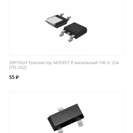
30P10GH Транзистор MOSFET P-канальный 100 V, 25A
[TO-252]
55
₽