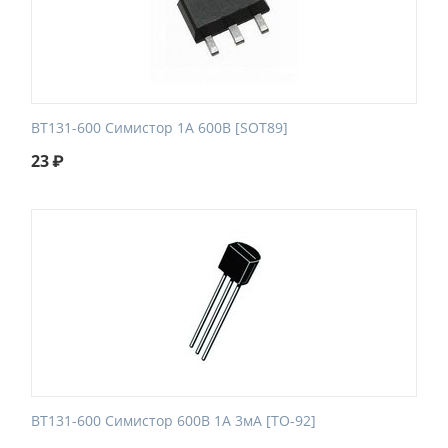
BT131-600 Симистор 1А 600В [SOT89]
23
₽
BT131-600 Симистор 600В 1А 3мА [TO-92]