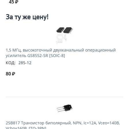
45
₽
За ту же цену!
1,5 МГц, высокоточный двухканальный операционный
усилитель GS8552-SR [SOIC-8]
КОД:
285-12
80
₽
2SB817 Транзистор биполярный, NPN, Ic=12А, Vceo=140В,
Vcbo=160В, [TO-3PN]