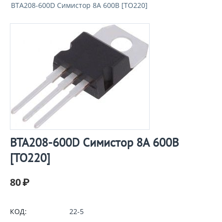
BTA208-600D Симистор 8А 600В [TO220]
BTA208-600D Симистор 8А 600В
[TO220]
80
₽
КОД:
22-5