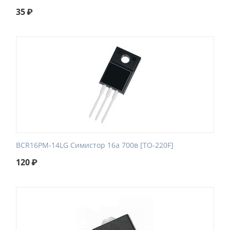
35
₽
BCR16PM-14LG Симистор 16а 700в [TO-220F]
120
₽