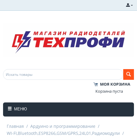
МОЯ КОРЗИНА
Корзина пуста
МЕНЮ
Главная
/
Ардуино и программирование
/
WI-FI,Bluetooth,ESP8266,GSM/GPRS,24L01,Радиомодули
/