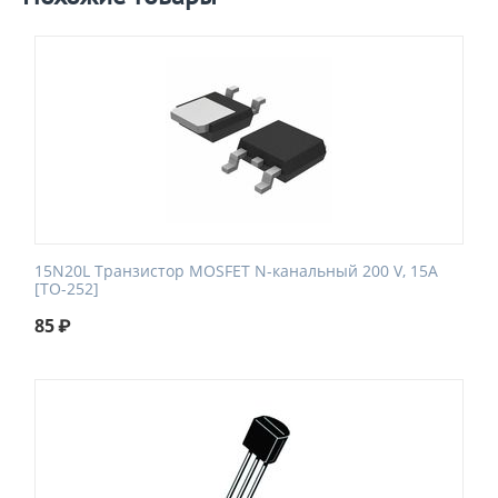
15N20L Транзистор MOSFET N-канальный 200 V, 15A
[TO-252]
85
₽