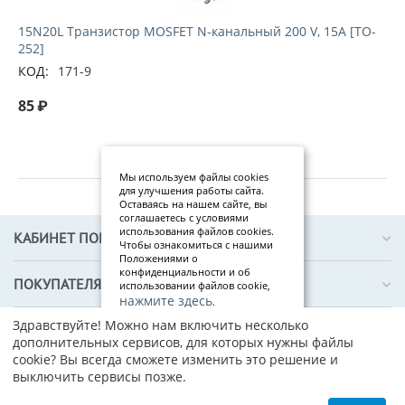
15N20L Транзистор MOSFET N-канальный 200 V, 15A [TO-
252]
КОД:
171-9
85
₽
Мы используем файлы cookies
для улучшения работы сайта.
Оставаясь на нашем сайте, вы
соглашаетесь с условиями
использования файлов cookies.
КАБИНЕТ ПОКУПАТЕЛЯ
Чтобы ознакомиться с нашими
Положениями о
конфиденциальности и об
ПОКУПАТЕЛЯМ
использовании файлов cookie,
нажмите здесь
.
Здравствуйте! Можно нам включить несколько
Я
О КОМПАНИИ
дополнительных сервисов, для которых нужны файлы
со
cookie? Вы всегда сможете изменить это решение и
гл
выключить сервисы позже.
ас
ен