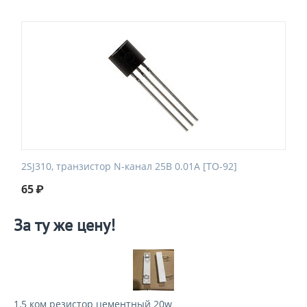
2SJ310, транзистор N-канал 25В 0.01А [TO-92]
65
₽
За ту же цену!
1,5 ком резистор цементный 20w