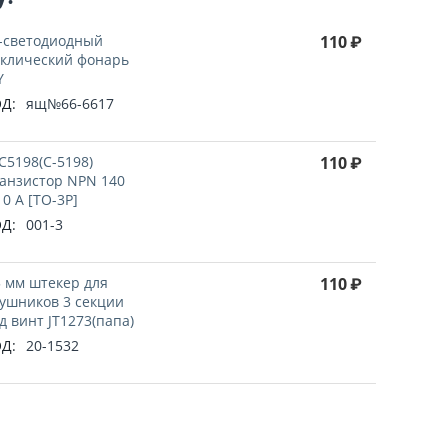
-светодиодный
110
₽
клический фонарь
Y
Д:
ящ№66-6617
C5198(C-5198)
110
₽
анзистор NPN 140
10 А [TO-3P]
Д:
001-3
5 мм штекер для
110
₽
ушников 3 секции
д винт JT1273(папа)
Д:
20-1532