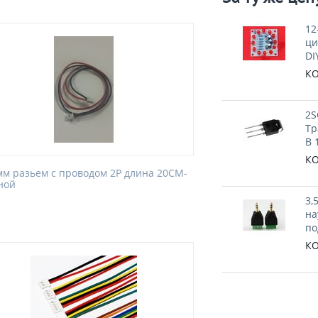
12
ци
DI
КО
2S
Тр
В 
КО
 мм разьем с проводом 2P длина 20CM-
ной
3,
на
по
КО