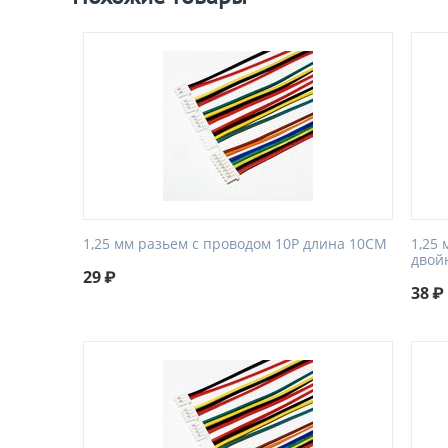
1,25 мм разьем с проводом 10P длина 10CM
1,25
двой
29
₽
38
₽