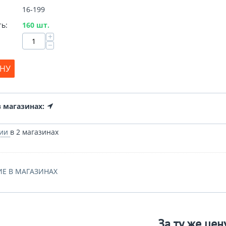
16-199
ь:
160 шт.
+
−
ИНУ
 магазинах:
чии
в 2 магазинах
Е В МАГАЗИНАХ
За ту же цен