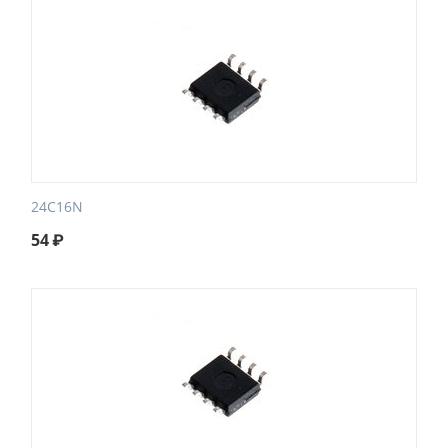
24C16N
54
₽