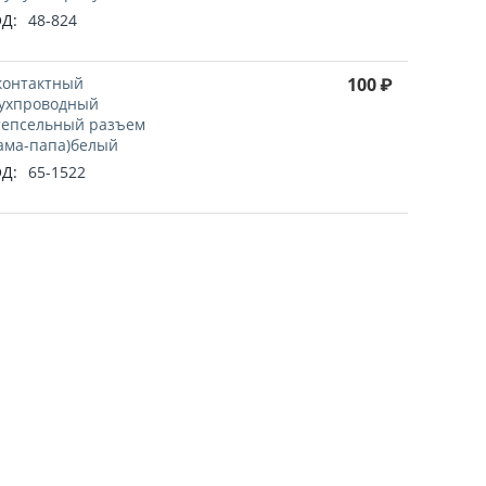
Д:
48-824
контактный
100
₽
ухпроводный
епсельный разъем
ама-папа)белый
Д:
65-1522