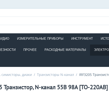
АУДИО
ИЗМЕРИТЕЛЬНЫЕ ПРИБОРЫ
ИНСТРУМЕНТ
ИСТ
ЛЕЗНОСТИ
ПРОЧЕЕ
РАСХОДНЫЕ МАТЕРИАЛЫ
ЭЛЕКТР
 симисторы, диаки
/
Транзисторы N-канал
/
IRF3205 Транзист
5 Транзистор, N-канал 55В 98A [TO-220AB]