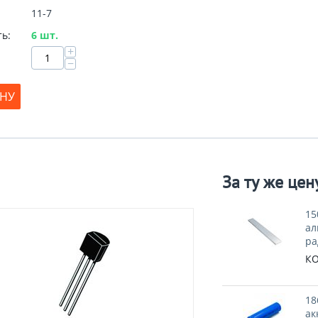
11-7
ь:
6 шт.
+
−
ИНУ
За ту же цен
15
а
ра
КО
18
ак