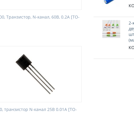
КО
0, Транзистор, N-канал, 60В, 0.2А [TO-
2-
дв
шт
(м
КО
0, транзистор N-канал 25В 0.01А [TO-