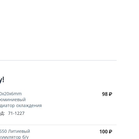
у!
0x20x6mm
98
₽
люминиевый
диатор охлаждения
Д:
71-1227
650 Литиевый
100
₽
кумулятор б/у