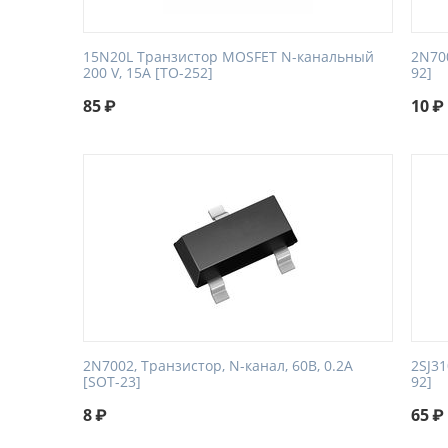
15N20L Транзистор MOSFET N-канальный
2N700
200 V, 15A [TO-252]
92]
85
₽
10
₽
2N7002, Транзистор, N-канал, 60В, 0.2А
2SJ31
[SOT-23]
92]
8
₽
65
₽