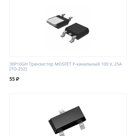
30P10GH Транзистор MOSFET P-канальный 100 V, 25A
[TO-252]
55
₽