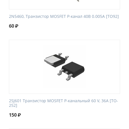
2N5460, Транзистор MOSFET P-канал 40В 0.005А [TO92]
60
₽
2SJ601 Транзистор MOSFET P-канальный 60 V, 36A [TO-
252]
150
₽