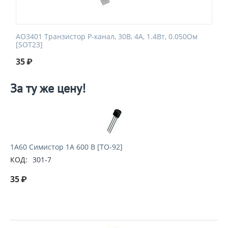
AO3401 Транзистор P-канал, 30В, 4А, 1.4Вт, 0.050Ом
[SOT23]
35
₽
За ту же цену!
1A60 Симистор 1A 600 В [TO-92]
КОД:
301-7
35
₽