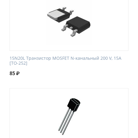
15N20L Транзистор MOSFET N-канальный 200 V, 15A
[TO-252]
85
₽