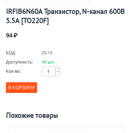
IRFIB6N60A Транзистор, N-канал 600В
5.5А [TO220F]
94
₽
КОД:
25-15
Доступность:
10 шт.
+
Кол-во:
−
В КОРЗИНУ
Похожие товары