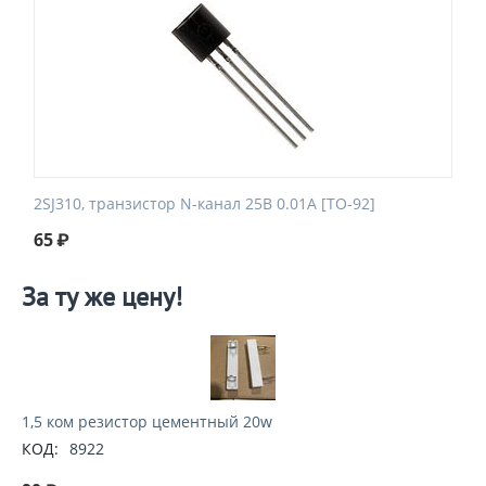
2SJ310, транзистор N-канал 25В 0.01А [TO-92]
65
₽
За ту же цену!
1,5 ком резистор цементный 20w
КОД:
8922