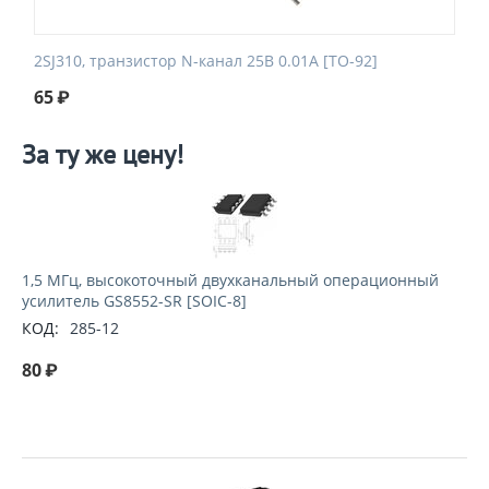
2SJ310, транзистор N-канал 25В 0.01А [TO-92]
65
₽
За ту же цену!
1,5 МГц, высокоточный двухканальный операционный
усилитель GS8552-SR [SOIC-8]
КОД:
285-12
80
₽