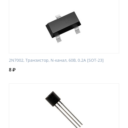
2N7002, Транзистор, N-канал, 60В, 0.2А [SOT-23]
8
₽