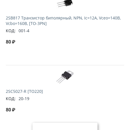
2SB817 Транзистор биполярный, NPN, Ic=12А, Vceo=140В,
Vcbo=160В, [TO-3PN]
КОД:
001-4
80
₽
2SC5027-R [TO220]
КОД:
20-19
80
₽