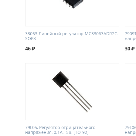
33063 Линейный регулятор MC33063ADR2G
7909
SOP8
напря
46
₽
30
₽
79L05, Регулятор отрицательного
79L0
напряжения, 0.1А, -5В, [TO-92]
напря