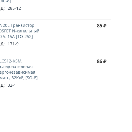
OIC-8]
Д:
285-12
N20L Транзистор
85
₽
SFET N-канальный
0 V, 15A [TO-252]
Д:
171-9
LC512-I/SM,
86
₽
следовательная
ергонезависимая
мять, 32Kx8, [SO-8]
Д:
32-1