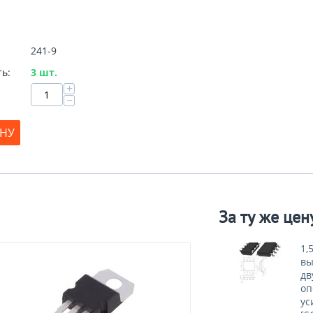
241-9
ь:
3 шт.
+
−
ИНУ
За ту же цен
1,
вы
дв
оп
ус