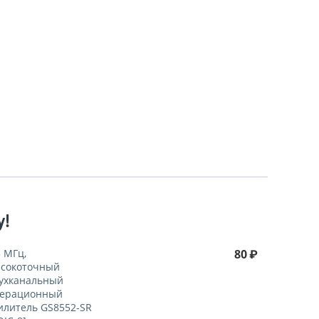
у!
5 МГц,
80
₽
сокоточный
ухканальный
ерационный
илитель GS8552-SR