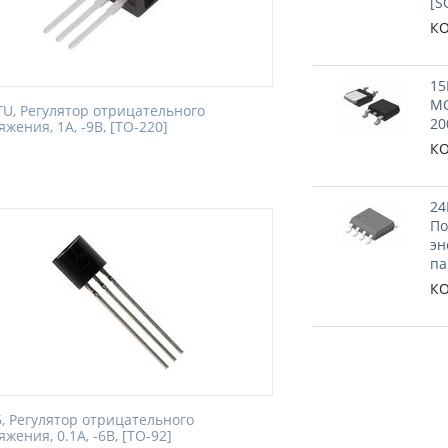
[S
КО
15
MO
TU, Регулятор отрицательного
20
жения, 1А, -9В, [TO-220]
КО
24
По
эн
па
КО
6, Регулятор отрицательного
жения, 0.1А, -6В, [TO-92]