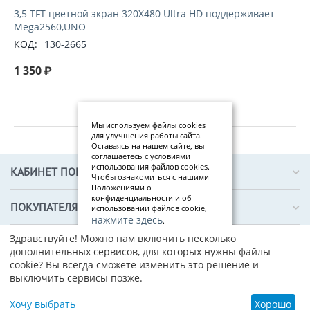
3,5 TFT цветной экран 320X480 Ultra HD поддерживает
Mega2560,UNO
КОД:
130-2665
1 350
₽
Мы используем файлы cookies
для улучшения работы сайта.
Оставаясь на нашем сайте, вы
соглашаетесь с условиями
использования файлов cookies.
КАБИНЕТ ПОКУПАТЕЛЯ
Чтобы ознакомиться с нашими
Положениями о
конфиденциальности и об
ПОКУПАТЕЛЯМ
использовании файлов cookie,
нажмите здесь
.
Здравствуйте! Можно нам включить несколько
Я
О КОМПАНИИ
дополнительных сервисов, для которых нужны файлы
со
cookie? Вы всегда сможете изменить это решение и
гл
выключить сервисы позже.
ас
ен
© 2019–2026 ТЕХПРОФИ — интернет-магазин электронных
Хочу выбрать
Хорошо