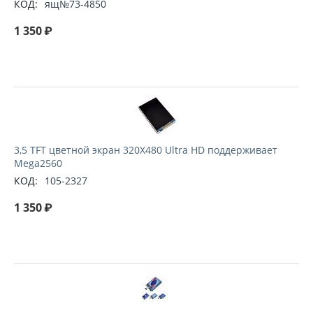
КОД:
ящ№73-4850
1 350
₽
3,5 TFT цветной экран 320X480 Ultra HD поддерживает
Mega2560
КОД:
105-2327
1 350
₽