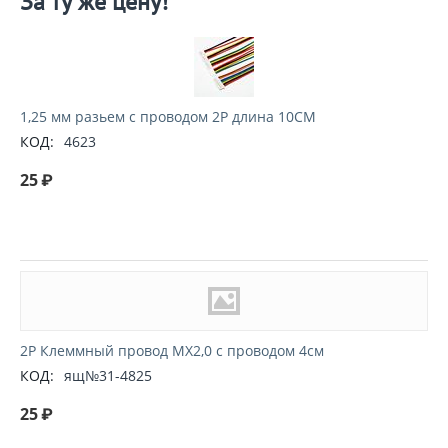
За ту же цену!
1,25 мм разьем с проводом 2P длина 10CM
КОД:
4623
25
₽
2P Клеммный провод MX2,0 с проводом 4см
КОД:
ящ№31-4825
25
₽