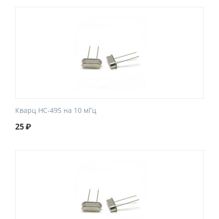
Кварц HC-49S на 10 мГц
25
₽