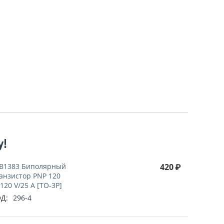
у!
B1383 Биполярный
420
₽
анзистор PNP 120
120 V/25 A [TO-3P]
Д:
296-4