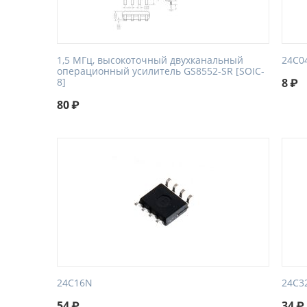
1,5 МГц, высокоточный двухканальный
24C0
операционный усилитель GS8552-SR [SOIC-
8]
8
₽
80
₽
24C16N
24C3
54
₽
34
₽