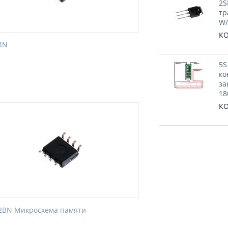
2S
тр
W/
КО
4N
5S
ко
за
18
КО
2BN Микросхема памяти