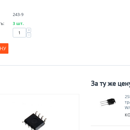
243-9
ь:
3 шт.
+
−
ИНУ
За ту же цен
2S
тр
W/
КО