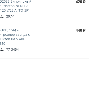
D2083 Биполярный
420
₽
анзистор NPN 120
120 V/25 A [TO-3P]
Д:
297-1
 (18В, 15А) –
440
₽
нтроллер заряда с
щитой на 5 АКБ
650
Д:
77-3454