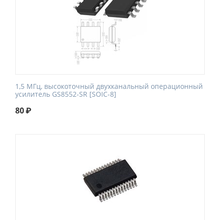
1,5 МГц, высокоточный двухканальный операционный
усилитель GS8552-SR [SOIC-8]
80
₽