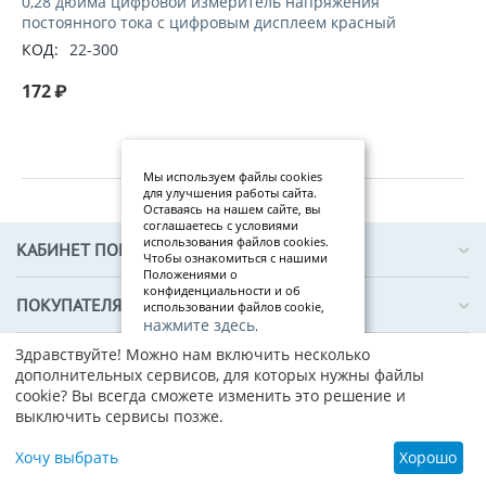
0,28 дюйма цифровой измеритель напряжения
постоянного тока с цифровым дисплеем красный
КОД:
22-300
172
₽
Мы используем файлы cookies
для улучшения работы сайта.
Оставаясь на нашем сайте, вы
соглашаетесь с условиями
использования файлов cookies.
КАБИНЕТ ПОКУПАТЕЛЯ
Чтобы ознакомиться с нашими
Положениями о
конфиденциальности и об
ПОКУПАТЕЛЯМ
использовании файлов cookie,
нажмите здесь
.
Здравствуйте! Можно нам включить несколько
Я
О КОМПАНИИ
дополнительных сервисов, для которых нужны файлы
со
cookie? Вы всегда сможете изменить это решение и
гл
выключить сервисы позже.
ас
ен
© 2019–2026 ТЕХПРОФИ — интернет-магазин электронных
Хочу выбрать
Хорошо
компонентов.