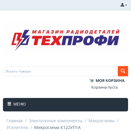
МОЯ КОРЗИНА
Корзина пуста
МЕНЮ
Главная
/
Электронные компоненты
/
Микросхемы
/
Усилители
/
Микросхема К122УП1А