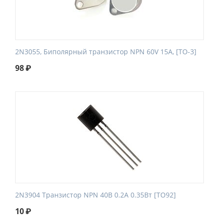
2N3055, Биполярный транзистор NPN 60V 15A, [TO-3]
98
₽
2N3904 Транзистор NPN 40В 0.2А 0.35Вт [TO92]
10
₽