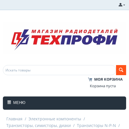
МОЯ КОРЗИНА
Корзина пуста
МЕНЮ
Главная
/
Электронные компоненты
/
Транзисторы, симисторы, диаки
/
Транзисторы N-P-N
/