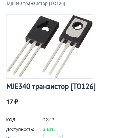
MJE340 транзистор [TO126]
MJE340 транзистор [TO126]
17
₽
КОД:
22-13
Доступность:
3 шт.
+