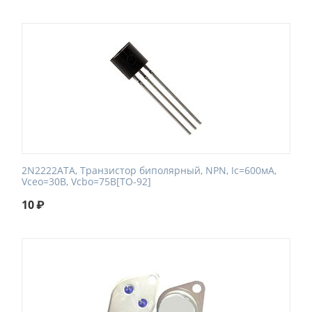
2N2222ATA, Транзистор биполярный, NPN, Ic=600мА,
Vceo=30В, Vcbo=75В[TO-92]
10
₽