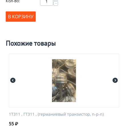
Кол-во:
−
В КОРЗИНУ
Похожие товары
1Т311 , ГТ311 , (германиевый транзистор, n-p-n)
55
₽