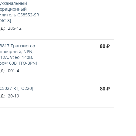
ухканальный
ерационный
илитель GS8552-SR
OIC-8]
Д:
285-12
B817 Транзистор
80
₽
полярный, NPN,
=12А, Vceo=140В,
bo=160В, [TO-3PN]
Д:
001-4
C5027-R [TO220]
80
₽
Д:
20-19