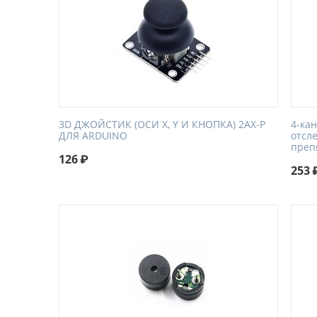
3D ДЖОЙСТИК (ОСИ X, Y И КНОПКА) 2AX-P
4-ка
ДЛЯ ARDUINO
отсл
преп
126
₽
253