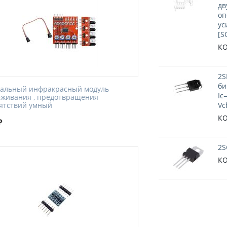
дв
оп
ус
[S
КО
2S
би
нальный инфракрасный модуль
Ic
еживания , предотвращения
ятствий умный
Vc
КО
₽
2S
КО