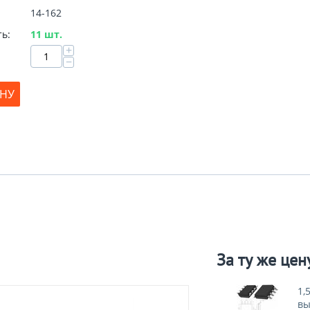
14-162
ь:
11 шт.
+
−
ИНУ
За ту же цен
1,
вы