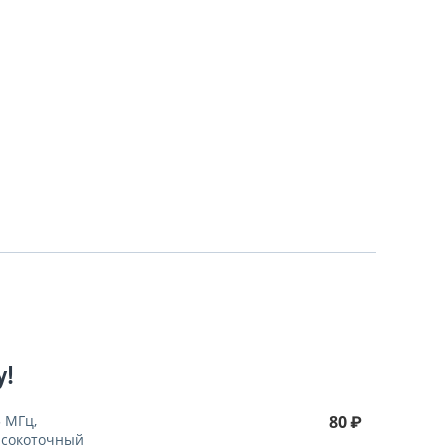
у!
5 МГц,
80
₽
сокоточный