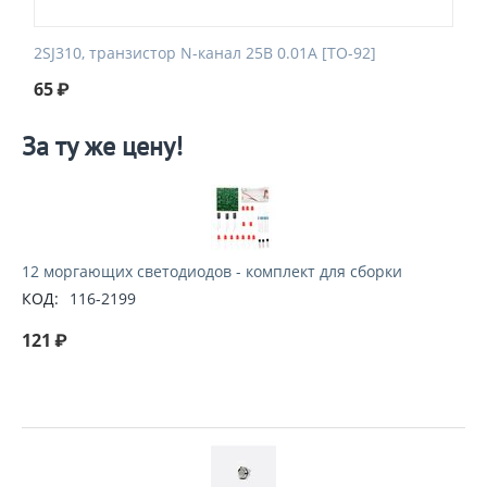
2SJ310, транзистор N-канал 25В 0.01А [TO-92]
65
₽
За ту же цену!
12 моргающих светодиодов - комплект для сборки
КОД:
116-2199
121
₽