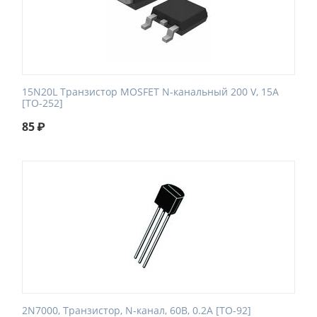
15N20L Транзистор MOSFET N-канальный 200 V, 15A
[TO-252]
85
₽
2N7000, Транзистор, N-канал, 60В, 0.2А [TO-92]