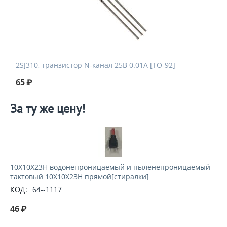
2SJ310, транзистор N-канал 25В 0.01А [TO-92]
65
₽
За ту же цену!
10X10X23H водонепроницаемый и пыленепроницаемый
тактовый 10X10X23H прямой[стиралки]
КОД:
64--1117
46
₽