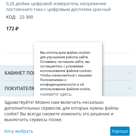
0,28 дюйма цифровой измеритель напряжения
постоянного тока с цифровым дисплеем красный
КОД:
22-300
172
₽
Мы используем файлы cookies
для улучшения работы сайта.
Оставаясь на нашем сайте, вы
соглашаетесь с условиями
использования файлов cookies.
КАБИНЕТ ПОКУПАТЕЛЯ
Чтобы ознакомиться с нашими
Положениями о
конфиденциальности и об
ПОКУПАТЕЛЯМ
использовании файлов cookie,
нажмите здесь
.
Здравствуйте! Можно нам включить несколько
Я
О КОМПАНИИ
дополнительных сервисов, для которых нужны файлы
со
cookie? Вы всегда сможете изменить это решение и
гл
выключить сервисы позже.
ас
ен
© 2019–2026 ТЕХПРОФИ — интернет-магазин электронных
Хочу выбрать
Хорошо