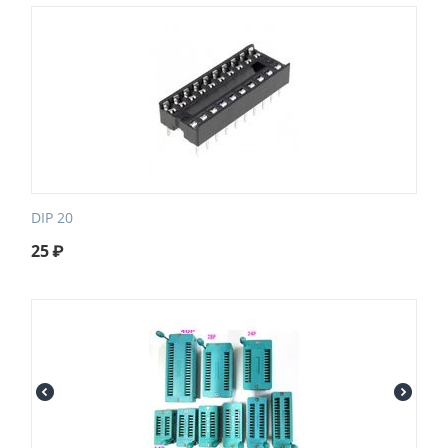
DIP 20
25
₽