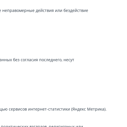
ке неправомерные действия или бездействие
нных без согласия последнего, несут
ощью сервисов интернет-статистики (Яндекс Метрика).
политических взглядов, религиозных или