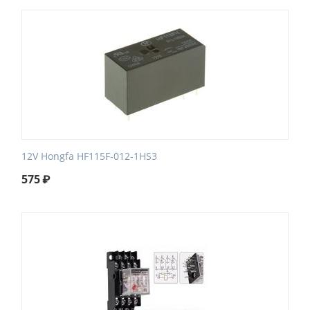
12V Hongfa HF115F-012-1HS3
575
₽