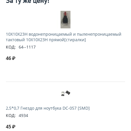
За ту же цену!
10X10X23H водонепроницаемый и пыленепроницаемый
тактовый 10X10X23H прямой[стиралки]
КОД:
64--1117
46
₽
2,5*0,7 Гнездо для ноутбука DC-057 [SMD]
КОД:
4934
45
₽