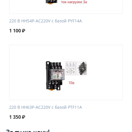
220 В HH54P-AC220V с базой PYF14A
1 100
₽
220 В HH63P-AC220V с базой PTF11A
1 350
₽