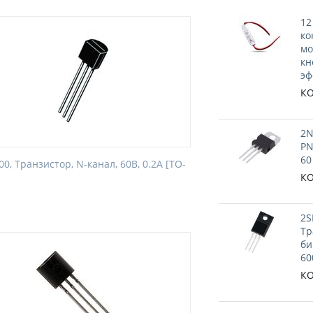
12
ко
мо
кн
эф
КО
2N
PN
60
0, Транзистор, N-канал, 60В, 0.2А [TO-
КО
2S
Тр
би
60
КО