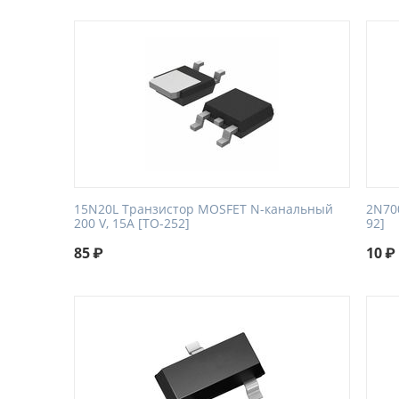
15N20L Транзистор MOSFET N-канальный
2N700
200 V, 15A [TO-252]
92]
85
₽
10
₽