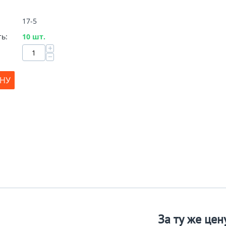
17-5
ь:
10 шт.
+
−
ИНУ
За ту же цен