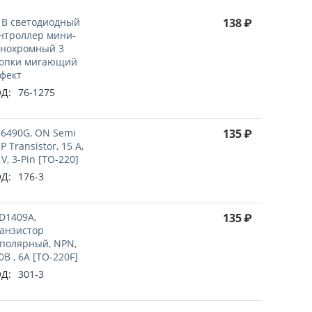
 В светодиодный
138
₽
нтроллер мини-
нохромный 3
опки мигающий
фект
Д:
76-1275
6490G, ON Semi
135
₽
P Transistor, 15 A,
 V, 3-Pin [TO-220]
Д:
176-3
D1409A,
135
₽
анзистор
полярный, NPN,
0В , 6А [TO-220F]
Д:
301-3