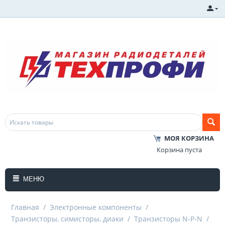
МОЯ КОРЗИНА
Корзина пуста
МЕНЮ
Главная
/
Электронные компоненты
/
Транзисторы, симисторы, диаки
/
Транзисторы N-P-N
/