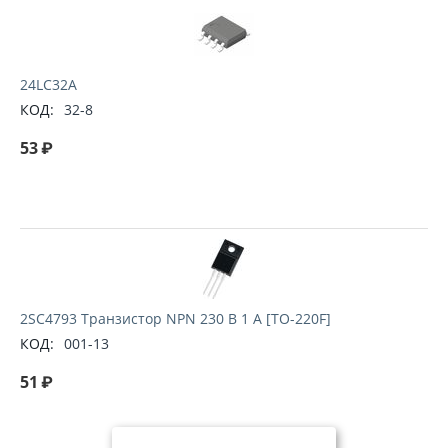
24LC32A
КОД:
32-8
53
₽
2SC4793 Транзистор NPN 230 В 1 А [TO-220F]
КОД:
001-13
51
₽