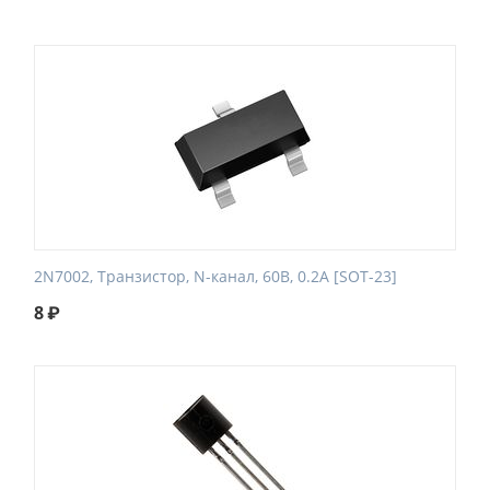
2N7002, Транзистор, N-канал, 60В, 0.2А [SOT-23]
8
₽