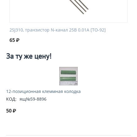
2SJ310, транзистор N-канал 25В 0.01А [TO-92]
65
₽
За ту же цену!
12-позиционная клеммная колодка
КОД:
ящ№59-8896
50
₽