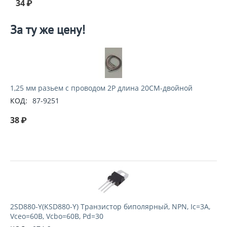
34
₽
За ту же цену!
1,25 мм разьем с проводом 2P длина 20CM-двойной
КОД:
87-9251
38
₽
2SD880-Y(KSD880-Y) Транзистор биполярный, NPN, Ic=3А,
Vceo=60В, Vcbo=60В, Pd=30