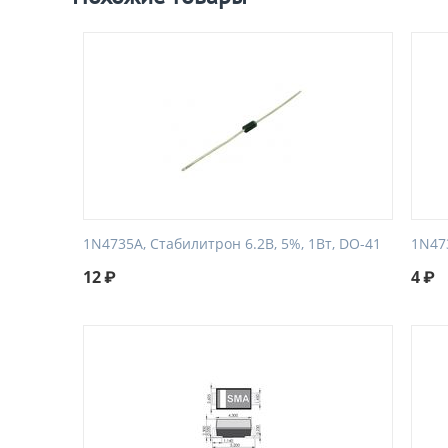
1N4735A, Стабилитрон 6.2В, 5%, 1Вт, DO-41
1N473
12
₽
4
₽