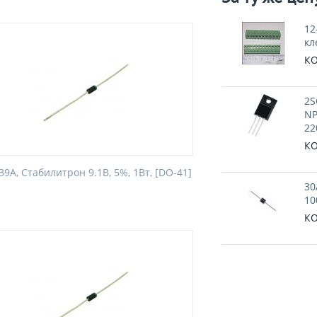
12
кл
КО
2S
NP
22
КО
9A, Стабилитрон 9.1В, 5%, 1Вт, [DO-41]
30
10
КО