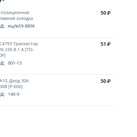
-позиционная
50
₽
еммная колодка
Д:
ящ№59-8896
C4793 Транзистор
51
₽
N 230 В 1 А [TO-
0F]
Д:
001-13
A10, Диод 30А
50
₽
00В [P-600]
Д:
140-9