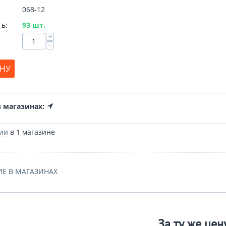
068-12
ь:
93 шт.
+
−
ИНУ
 магазинах:
чии
в 1 магазине
Е В МАГАЗИНАХ
За ту же цен