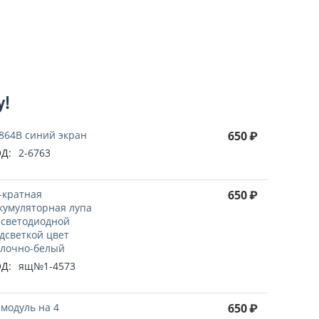
у!
864B синий экран
650
₽
Д:
2-6763
-кратная
650
₽
кумуляторная лупа
 светодиодной
дсветкой цвет
лочно-белый
Д:
ящ№1-4573
 модуль на 4
650
₽