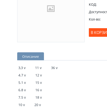
КОД:
Доступност
Кол-во:
В КОРЗ
Описание
3,3 v 11 v 36 v
4.7 v 12 v
5.1 v 15 v
6.8 v 16 v
7.5 v 18 v
10 v 20 v