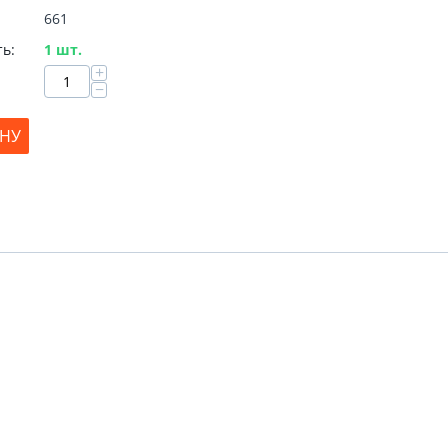
661
ь:
1 шт.
+
−
ИНУ