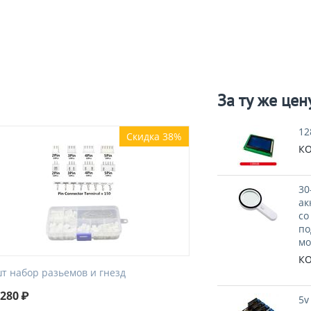
За ту же цен
12
Скидка 38%
КО
30
ак
со
по
мо
КО
шт набор разьемов и гнезд
280
₽
5v