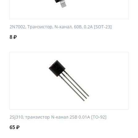
2N7002, Транзистор, N-канал, 60В, 0.2А [SOT-23]
8
₽
2SJ310, транзистор N-канал 25В 0.01А [TO-92]
65
₽