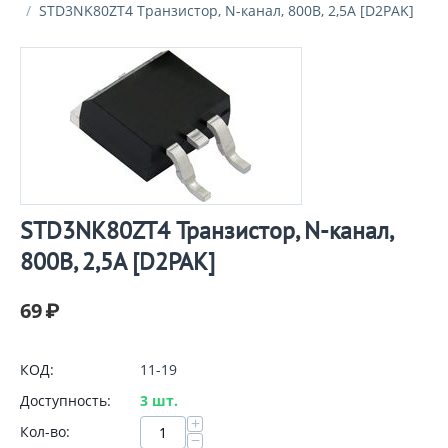
/
STD3NK80ZT4 Транзистор, N-канал, 800В, 2,5A [D2PAK]
STD3NK80ZT4 Транзистор, N-канал,
800В, 2,5A [D2PAK]
69
₽
КОД:
11-19
Доступность:
3 шт.
+
Кол-во:
−