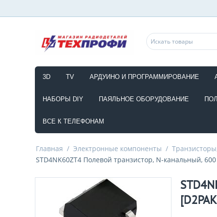
3D
TV
АРДУИНО И ПРОГРАММИРОВАНИЕ
НАБОРЫ DIY
ПАЯЛЬНОЕ ОБОРУДОВАНИЕ
ПО
ВСЕ К ТЕЛЕФОНАМ
Главная
/
Электронные компоненты
/
Транзисторы,
STD4NK60ZT4 Полевой транзистор, N-канальный, 600 В
STD4NK
[D2PAK