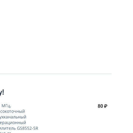
у!
5 МГц,
80
₽
сокоточный
ухканальный
ерационный
илитель GS8552-SR