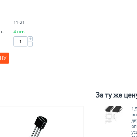
11-21
ь:
4 шт.
+
−
ИНУ
За ту же цен
1,
вы
дв
оп
ус