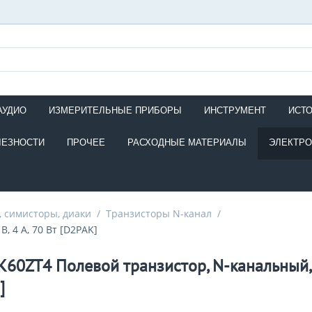
АУДИО
ИЗМЕРИТЕЛЬНЫЕ ПРИБОРЫ
ИНСТРУМЕНТ
ИСТ
ЛЕЗНОСТИ
ПРОЧЕЕ
РАСХОДНЫЕ МАТЕРИАЛЫ
ЭЛЕКТР
 симисторы, диаки
/
Транзисторы N-канал
/
, 4 А, 70 Вт [D2PAK]
60ZT4 Полевой транзистор, N-канальный, 6
]