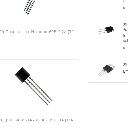
[S
КО
2S
би
0, Транзистор, N-канал, 60В, 0.2А [TO-
Ic
Vc
КО
2S
КО
0, транзистор N-канал 25В 0.01А [TO-