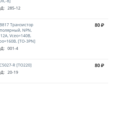
OIC-8]
Д:
285-12
B817 Транзистор
80
₽
полярный, NPN,
=12А, Vceo=140В,
bo=160В, [TO-3PN]
Д:
001-4
C5027-R [TO220]
80
₽
Д:
20-19