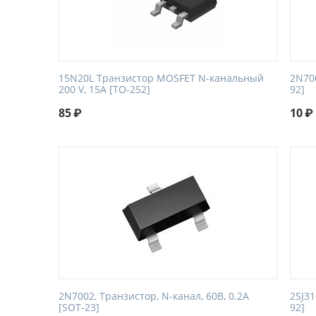
15N20L Транзистор MOSFET N-канальный
2N700
200 V, 15A [TO-252]
92]
85
₽
10
₽
2N7002, Транзистор, N-канал, 60В, 0.2А
2SJ31
[SOT-23]
92]