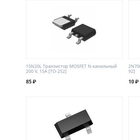
15N20L Транзистор MOSFET N-канальный
2N700
200 V, 15A [TO-252]
92]
85
₽
10
₽