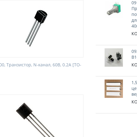
09
Пр
по
дл
40
КО
09
B1
0, Транзистор, N-канал, 60В, 0.2А [TO-
КО
1,
це
ве
КО