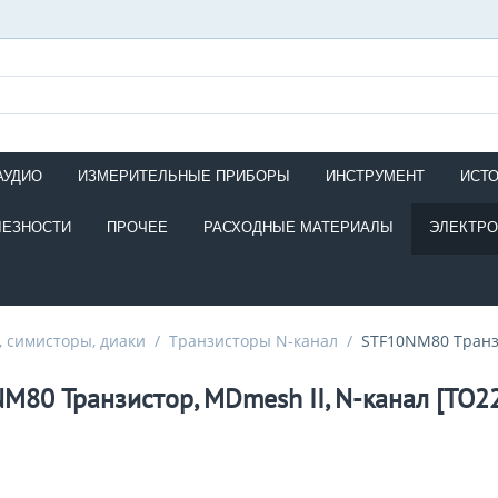
АУДИО
ИЗМЕРИТЕЛЬНЫЕ ПРИБОРЫ
ИНСТРУМЕНТ
ИСТ
ЛЕЗНОСТИ
ПРОЧЕЕ
РАСХОДНЫЕ МАТЕРИАЛЫ
ЭЛЕКТР
 симисторы, диаки
/
Транзисторы N-канал
/
STF10NM80 Транзи
M80 Транзистор, MDmesh II, N-канал [TO2