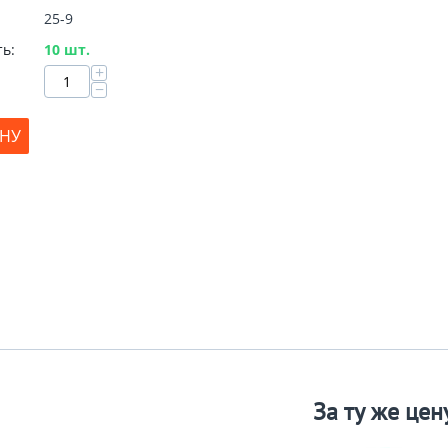
25-9
ь:
10 шт.
+
−
ИНУ
За ту же цен