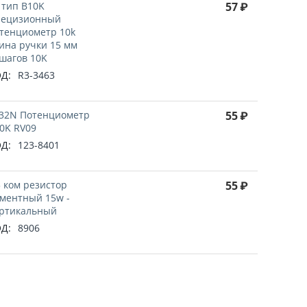
 тип B10K
57
₽
ецизионный
тенциометр 10k
ина ручки 15 мм
шагов 10K
Д:
R3-3463
32N Потенциометр
55
₽
0K RV09
Д:
123-8401
5 ком резистор
55
₽
ментный 15w -
ртикальный
Д:
8906