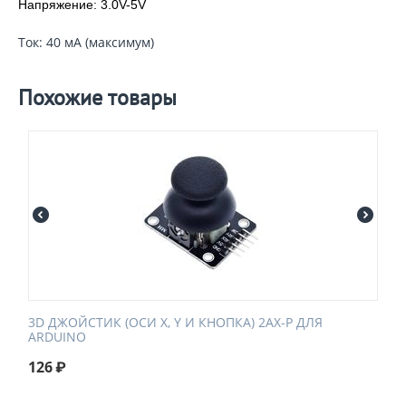
Напряжение: 3.0V-5V
Ток: 40 мА (максимум)
Похожие товары
3D ДЖОЙСТИК (ОСИ X, Y И КНОПКА) 2AX-P ДЛЯ
ARDUINO
126
₽