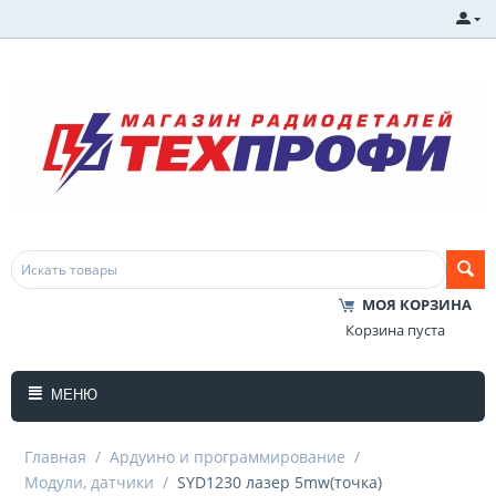
МОЯ КОРЗИНА
Корзина пуста
МЕНЮ
Главная
/
Ардуино и программирование
/
Модули, датчики
/
SYD1230 лазер 5mw(точка)