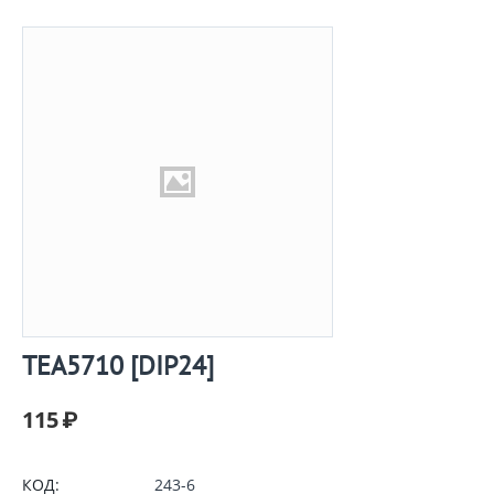
TEA5710 [DIP24]
115
₽
КОД:
243-6