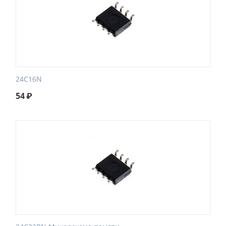
24C16N
54
₽