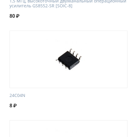
1,5 МГц, высокоточный двухканальный операционный
усилитель GS8552-SR [SOIC-8]
80
₽
24C04N
8
₽