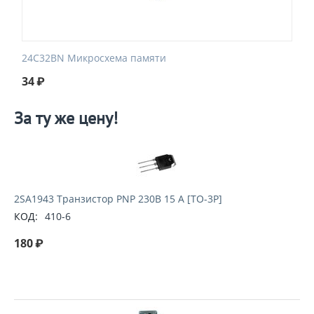
24C32BN Микросхема памяти
34
₽
За ту же цену!
2SA1943 Транзистор PNP 230В 15 А [TO-3P]
КОД:
410-6
180
₽