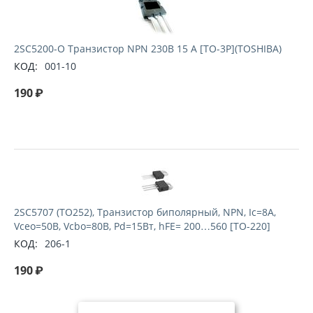
2SC5200-O Транзистор NPN 230В 15 А [TO-3P](TOSHIBA)
КОД:
001-10
190
₽
2SC5707 (TO252), Транзистор биполярный, NPN, Ic=8А,
Vceo=50В, Vcbo=80В, Pd=15Вт, hFE= 200…560 [TO-220]
КОД:
206-1
190
₽