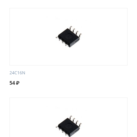
24C16N
54
₽