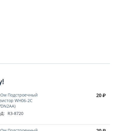
у!
кОм Подстроечный
20
₽
зистор WH06-2C
VDN2AA)
Д:
R3-8720
кОм Подстроечный
20
₽