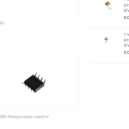
ре
(E
КО
4N
1 
ре
(E
КО
2BN Микросхема памяти