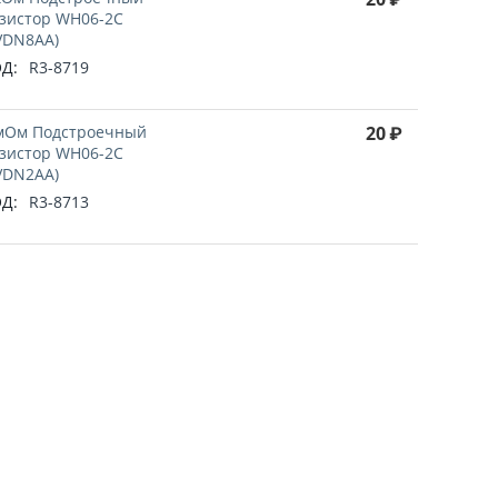
зистор WH06-2C
VDN8AA)
Д:
R3-8719
мОм Подстроечный
20
₽
зистор WH06-2C
VDN2AA)
Д:
R3-8713