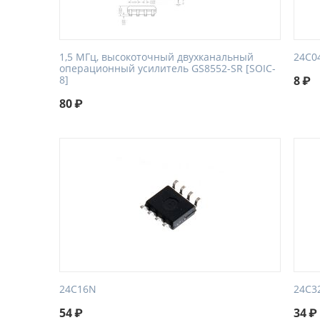
1,5 МГц, высокоточный двухканальный
24C0
операционный усилитель GS8552-SR [SOIC-
8]
8
₽
80
₽
24C16N
24C3
54
₽
34
₽