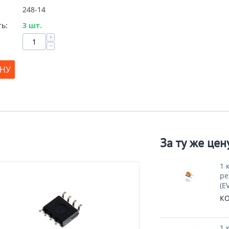
248-14
ь:
3 шт.
+
−
ИНУ
За ту же цен
1 
ре
(E
КО
1 