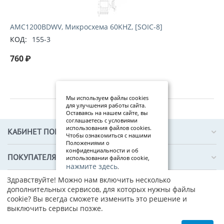
AMC1200BDWV, Микросхема 60KHZ, [SOIC-8]
КОД:
155-3
760
₽
Мы используем файлы cookies
для улучшения работы сайта.
Оставаясь на нашем сайте, вы
соглашаетесь с условиями
использования файлов cookies.
КАБИНЕТ ПОКУПАТЕЛЯ
Чтобы ознакомиться с нашими
Положениями о
конфиденциальности и об
ПОКУПАТЕЛЯМ
использовании файлов cookie,
нажмите здесь
.
Здравствуйте! Можно нам включить несколько
Я
О КОМПАНИИ
дополнительных сервисов, для которых нужны файлы
со
cookie? Вы всегда сможете изменить это решение и
гл
выключить сервисы позже.
ас
ен