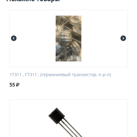
1Т311 , ГТ311 , (германиевый транзистор, n-p-n)
55
₽