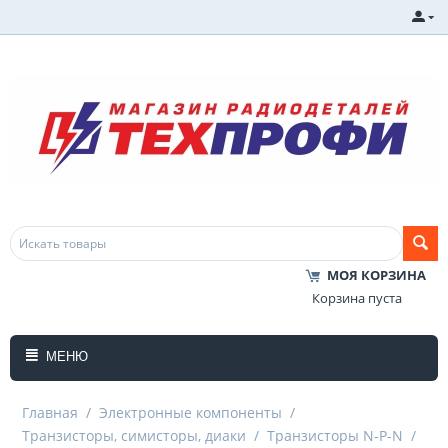
МОЯ КОРЗИНА
Корзина пуста
МЕНЮ
Главная
/
Электронные компоненты
/
Транзисторы, симисторы, диаки
/
Транзисторы N-P-N
/