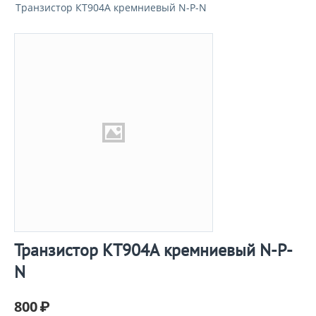
Транзистор КТ904А кремниевый N-P-N
Транзистор КТ904А кремниевый N-P-
N
800
₽