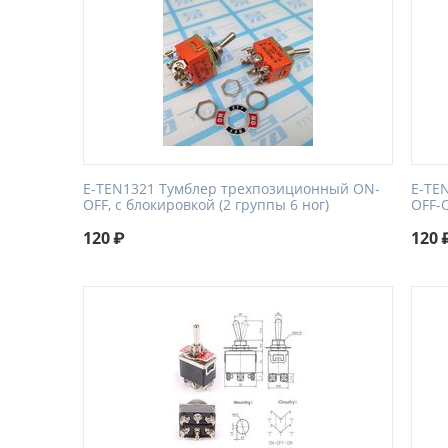
E-TEN1321 Тумблер трехпозиционный ON-
E-TE
OFF, с блокировкой (2 группы 6 ног)
OFF-O
120
₽
120