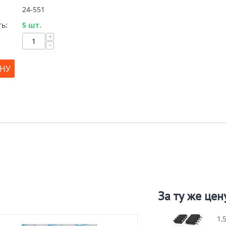
24-551
ь:
5 шт.
+
−
ИНУ
За ту же цен
1,