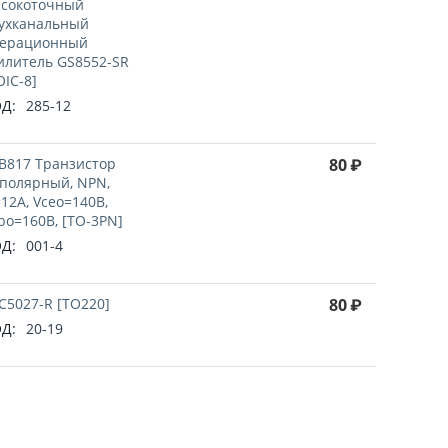
сокоточный
ухканальный
ерационный
илитель GS8552-SR
OIC-8]
Д:
285-12
B817 Транзистор
80
₽
полярный, NPN,
=12А, Vceo=140В,
bo=160В, [TO-3PN]
Д:
001-4
C5027-R [TO220]
80
₽
Д:
20-19